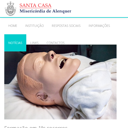
HOME
INSTITUIÇÃO
RESPOSTAS SOCIAIS
INFORMAÇÕES
NOTÍCIAS
LINKS
CONTACTOS
Formação em 1ºs socorros