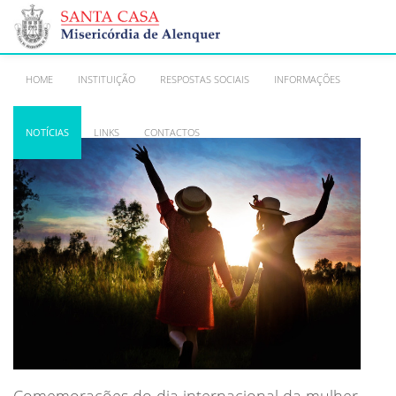
HOME
INSTITUIÇÃO
RESPOSTAS SOCIAIS
INFORMAÇÕES
NOTÍCIAS
LINKS
CONTACTOS
Comemorações do dia internacional da mulher